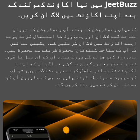
JeetBuzz میں نیا اکاؤنٹ کھولنے کے
بعد اپنے اکاؤنٹ میں لاگ ان کریں۔
کامیاب رجسٹریشن کے بعد، آپ رجسٹریشن کے دوران
بتائے گئے لاگ ان اور پاس ورڈ کا استعمال کرتے ہوئے
اپنے اکاؤنٹ میں لاگ ان کر سکیں گے۔ یقینی بنائیں
کہ آپ کے شناخت کنندگان محفوظ طریقے سے محفوظ ہیں۔
پاس ورڈ کھو جانے کی صورت میں، آپ کے ای میل یا فون
نمبر کے ذریعے ریکوری ممکن ہے۔ اگر آپ کو اپنے
اکاؤنٹ تک رسائی حاصل کرنے میں مشکلات ہیں، تو آپ
کو سپورٹ سے رابطہ کرنا چاہیے، جس کے ماہرین آپ کو
مسئلہ حل کرنے میں مدد کریں گے۔