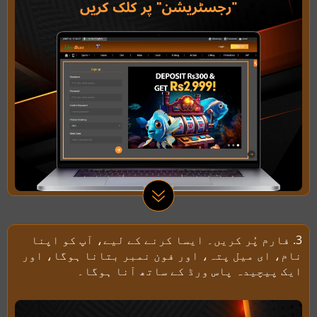
3. فارم پُر کریں۔ ایسا کرنے کے لیے، آپ کو اپنا
نام، ای میل پتہ، اور فون نمبر بتانا ہوگا، اور
ایک پیچیدہ پاس ورڈ کے ساتھ آنا ہوگا۔