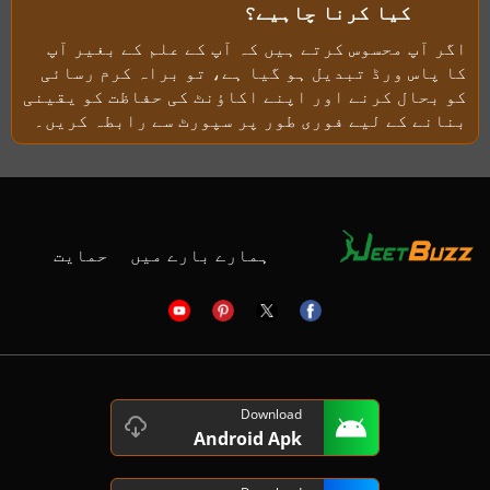
کیا کرنا چاہیے؟
اگر آپ محسوس کرتے ہیں کہ آپ کے علم کے بغیر آپ
کا پاس ورڈ تبدیل ہو گیا ہے، تو براہ کرم رسائی
کو بحال کرنے اور اپنے اکاؤنٹ کی حفاظت کو یقینی
بنانے کے لیے فوری طور پر سپورٹ سے رابطہ کریں۔
ہمارے بارے میں
حمایت
Download
Android Apk