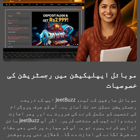
موبائل ایپلیکیشن میں رجسٹریشن کی
خصوصیات
موبائل صارفین کے لیے، JeetBuzz ایپ کے ذریعے
رجسٹریشن ممکن حد تک آسان ہے۔ آپ کو صرف پروگرام
کی تنصیب کو مکمل کرنے کی ضرورت ہے اور پھر اجازت
دینے والے ٹیب کو منتخب کریں۔ اگر آپ JeetBuzz سائن
ان ایپ کرتے ہیں، تو یہ آپ کو سیارے پر کسی بھی مقام
سے شرط لگانے کی اجازت دے گا۔ کھلاڑی نئی پروموشنز