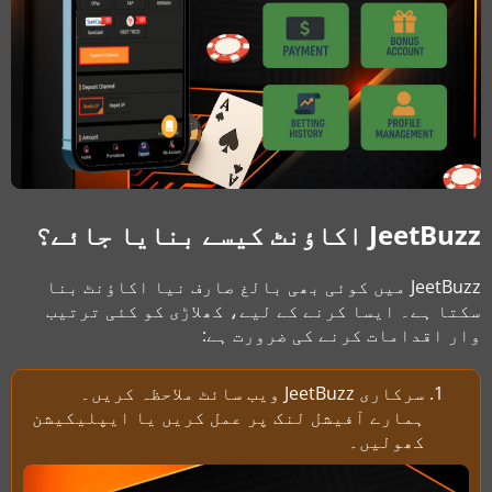
JeetBuzz اکاؤنٹ کیسے بنایا جائے؟
JeetBuzz میں کوئی بھی بالغ صارف نیا اکاؤنٹ بنا
سکتا ہے۔ ایسا کرنے کے لیے، کھلاڑی کو کئی ترتیب
وار اقدامات کرنے کی ضرورت ہے:
سرکاری JeetBuzz ویب سائٹ ملاحظہ کریں۔
ہمارے آفیشل لنک پر عمل کریں یا ایپلیکیشن
کھولیں۔