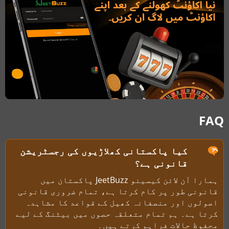
FAQ
کیا پاکستانی کھلاڑیوں کی رجسٹریشن
قانونی ہے؟
ہمارا آن لائن کیسینو JeetBuzz پاکستان میں
قانونی طور پر کام کرتا ہے، تمام ضروری قانونی
اصولوں اور منصفانہ کھیل کے قواعد کا مشاہدہ
کرتا ہے۔ ہم تمام متعلقہ حصوں میں بیٹنگ کے لیے
محفوظ حالات فراہم کرتے ہیں۔