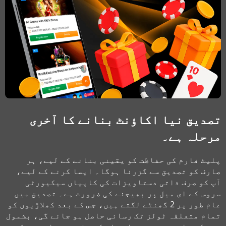
تصدیق نیا اکاؤنٹ بنانے کا آخری
مرحلہ ہے۔
پلیٹ فارم کی حفاظت کو یقینی بنانے کے لیے، ہر
صارف کو تصدیق سے گزرنا ہوگا۔ ایسا کرنے کے لیے،
آپ کو صرف ذاتی دستاویزات کی کاپیاں سیکیورٹی
سروس کے ای میل پر بھیجنے کی ضرورت ہے۔ تصدیق میں
عام طور پر 2 گھنٹے لگتے ہیں، جس کے بعد کھلاڑیوں کو
تمام متعلقہ ٹولز تک رسائی حاصل ہو جائے گی، بشمول