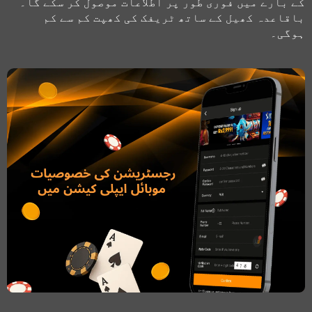
کے بارے میں فوری طور پر اطلاعات موصول کر سکے گا۔
باقاعدہ کھیل کے ساتھ ٹریفک کی کھپت کم سے کم
ہوگی۔