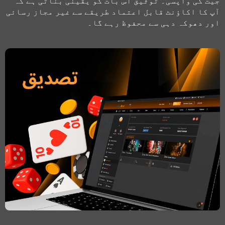
جیت کی واپسی۔ توثیق اس بات کو یقینی بناتی ہے کہ
آپ کا اکاؤنٹ قابل اعتماد طریقے سے غیر مجاز رسائی
اور دھوکہ دہی سے محفوظ رہے گا۔