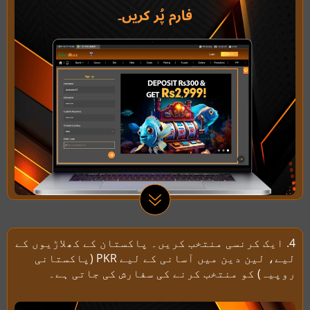
4. ایک کرنسی منتخب کریں۔ پاکستان کے کھلاڑیوں کے
لیے، لین دین میں آسانی کے لیے PKR (پاکستانی
روپیہ) کو منتخب کرنے کی سفارش کی جاتی ہے۔