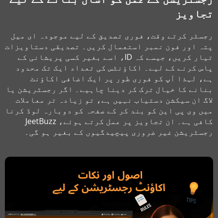
تجاویز
رجسٹر کرتے وقت، فوری تصدیق کے لیے موجودہ ای میل
پتہ اور فون نمبر استعمال کریں۔ تصدیقی دستاویزات
تیار کریں، جیسے کہ ID، اسے بغیر کسی پریشانی کے
پاس کرنے کے لیے۔ اکاؤنٹس کی تعداد ایک تک محدود
ہے، لہذا آپ کو فوری طور پر ایک اضافی اکاؤنٹ
بنانے کا خیال ترک کر دینا چاہیے۔ اگر رجسٹریشن یا
لاگ ان سیکشن دستیاب نہیں ہے، تو زیادہ تر معاملات
میں وی پی این کو بند کر کے صفحہ کو دوبارہ لوڈ کرنا
کافی ہے۔ ان تجاویز پر عمل کرتے ہوئے، JeetBuzz
رجسٹریشن غیر ضروری پیچیدگیوں کے بغیر ہو گی۔