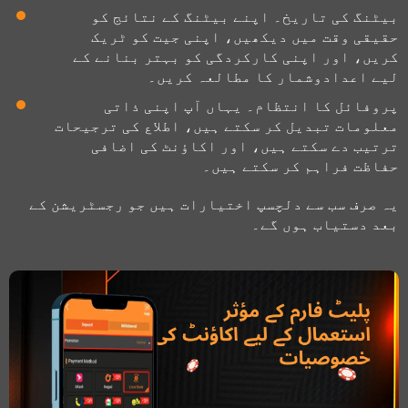
بیٹنگ کی تاریخ۔ اپنے بیٹنگ کے نتائج کو
حقیقی وقت میں دیکھیں، اپنی جیت کو ٹریک
کریں، اور اپنی کارکردگی کو بہتر بنانے کے
لیے اعدادوشمار کا مطالعہ کریں۔
پروفائل کا انتظام۔ یہاں آپ اپنی ذاتی
معلومات تبدیل کر سکتے ہیں، اطلاع کی ترجیحات
ترتیب دے سکتے ہیں، اور اکاؤنٹ کی اضافی
حفاظت فراہم کر سکتے ہیں۔
یہ صرف سب سے دلچسپ اختیارات ہیں جو رجسٹریشن کے
بعد دستیاب ہوں گے۔