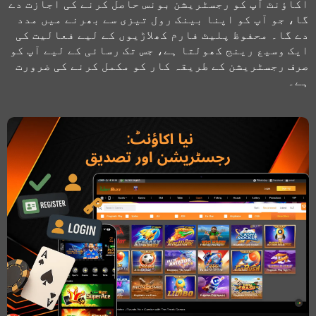
اکاؤنٹ آپ کو رجسٹریشن بونس حاصل کرنے کی اجازت دے
گا، جو آپ کو اپنا بینک رول تیزی سے بھرنے میں مدد
دے گا۔ محفوظ پلیٹ فارم کھلاڑیوں کے لیے فعالیت کی
ایک وسیع رینج کھولتا ہے، جس تک رسائی کے لیے آپ کو
صرف رجسٹریشن کے طریقہ کار کو مکمل کرنے کی ضرورت
ہے۔