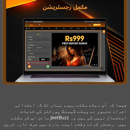
جیسا کہ آپ دیکھ سکتے ہیں، یہاں تک کہ ابتدائی
افراد جنہوں نے پہلے گیمنگ پورٹلز کی خدمات
استعمال نہیں کی ہیں وہ JeetBuzz سائن اپ کر سکتے
ہیں۔ رجسٹر کرتے وقت، اپنے بارے میں صرف تازہ ترین