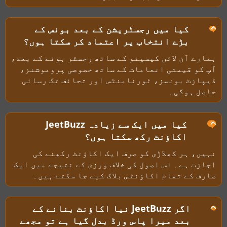
کیا میں رجسٹریشن کے بعد بونس کے
بڑے انتخاب پر اعتماد کر سکتا ہوں؟
ہمارے آن لائن کیسینو کے ساتھ رجسٹر ہونے کے بعد،
آپ کو قیمتی انعامات کے ساتھ خصوصی پروموشنز،
ڈیپازٹ بونسز، ٹورنامنٹس اور تحائف تک رسائی
حاصل ہوگی۔
کیا میں ایک سے زیادہ JeetBuzz
اکاؤنٹ رکھ سکتا ہوں؟
نہیں، ہر کھلاڑی کو صرف ایک اکاؤنٹ رکھنے کی
اجازت ہے۔ اس اصول کی خلاف ورزی کے نتیجے میں ایک
صارف کے تمام اکاؤنٹس بلاک کیے جا سکتے ہیں۔
اگر JeetBuzz نیا اکاؤنٹ بنانے کے
بعد میرا پاس ورڈ بدل گیا ہے تو مجھے