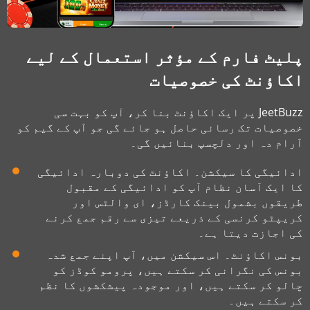
پلیٹ فارم کے مؤثر استعمال کے لیے
اکاؤنٹ کی خصوصیات
JeetBuzz پر ایک اکاؤنٹ بنا کر، آپ کو بہت سی
خصوصیات تک رسائی حاصل ہو جائے گی جو آپ کے گیم کو
آرام دہ اور دلچسپ بنائیں گی۔
ادائیگی کا سیکشن۔ اکاؤنٹ کی دوبارہ ادائیگی
کا ایک آسان نظام آپ کو ادائیگی کے مقبول
طریقوں بشمول بینک کارڈز، ای والٹس اور
کریپٹو کرنسی کے ذریعے تیزی سے رقم جمع کرنے
کی اجازت دیتا ہے۔
بونس اکاؤنٹ۔ اس سیکشن میں، آپ اپنے جمع شدہ
بونس کی نگرانی کر سکتے ہیں، پرومو کوڈز کو
چالو کر سکتے ہیں، اور موجودہ پیشکشوں کا نظم
کر سکتے ہیں۔