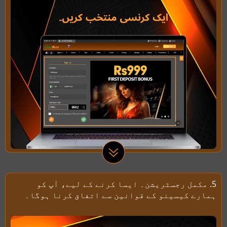
5. مکمل رجسٹریشن۔ ایسا کرنے کے لیے، آپ کو
ہمارے کیسینو کے قوانین سے اتفاق کرنا ہوگا۔