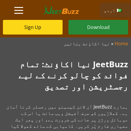
اردو
Sign Up
Download
Home
»
نیا اکاؤنٹ بنائیں
JeetBuzz نیا اکاؤنٹ: تمام
فوائد کو چالو کرنے کے لیے
رجسٹریشن اور تصدیق
ہمارے JeetBuzz آن لائن کیسینو میں رجسٹر کرنا آسان
ہے۔ کھلاڑیوں کو صرف آفیشل ویب سائٹ یا اس کے
موبائل ورژن پر جانے کی ضرورت ہے، اور پھر ایک
معیاری فارم پُر کریں۔ کامیابی کے ساتھ کھولا گیا