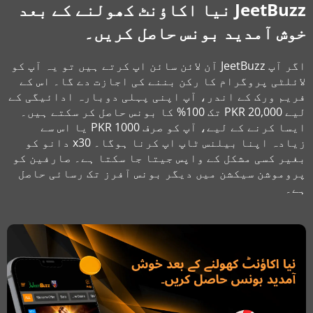
JeetBuzz نیا اکاؤنٹ کھولنے کے بعد
خوش آمدید بونس حاصل کریں۔
اگر آپ JeetBuzz آن لائن سائن اپ کرتے ہیں تو یہ آپ کو
لائلٹی پروگرام کا رکن بننے کی اجازت دے گا۔ اس کے
فریم ورک کے اندر، آپ اپنی پہلی دوبارہ ادائیگی کے
لیے 20,000 PKR تک 100% کا بونس حاصل کر سکتے ہیں۔
ایسا کرنے کے لیے، آپ کو صرف 1000 PKR یا اس سے
زیادہ اپنا بیلنس ٹاپ اپ کرنا ہوگا۔ x30 دانو کو
بغیر کسی مشکل کے واپس جیتا جا سکتا ہے۔ صارفین کو
پروموشن سیکشن میں دیگر بونس آفرز تک رسائی حاصل
ہے۔