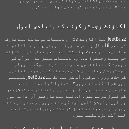
معلومات کی نشاندہی کرنا ضروری ہے، جو آپ کو
مستقبل میں تصدیق کرنے کی اجازت دے گی۔
اکاؤنٹ رجسٹر کرنے کے بنیادی اصول
JeetBuzz نیا اکاؤنٹ لاگ ان دستیاب ہونے کے لیے صارف
کی عمر 18 سال یا اس سے زیادہ ہونی چاہیے۔ اکائونٹ
صرف ایک بار کھولا جا سکتا ہے۔ اگر کوئی نیا اکاؤنٹ
جو پہلے رجسٹرڈ تھا وہ دستیاب نہیں ہے، تو آپ کو
سپورٹ کے نمائندوں سے رابطہ کرنا ہوگا۔ دوبارہ
رجسٹریشن ہمارے آن لائن کیسینو کے موجودہ قوانین
کی خلاف ورزی ہوگی۔ آپ کن ممالک سے JeetBuzz کیسینو
میں شرط لگا سکتے ہیں؟ اٹھایا گیا مسئلہ نئے
صارفین کے لیے بہت اہم ہے۔ ہم پاکستان سے کھلاڑیوں
کو قبول کرتے ہیں، اس لیے نئے صارفین آزادانہ طور
پر ایپلیکیشن ڈاؤن لوڈ کر سکتے ہیں، رجسٹر کر سکتے
ہیں، بونس کوڈ کو فعال کر سکتے ہیں اور بیٹنگ کے
لیے آگے بڑھ سکتے ہیں۔
رجسٹریشن کے عمل کو آسان بنانے کے لیے